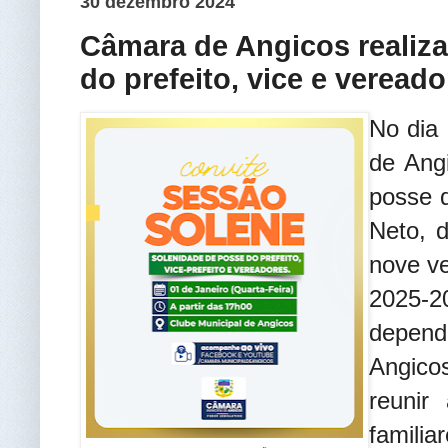
30 dezembro 2024
Câmara de Angicos realiza
do prefeito, vice e vereado
No dia 
de Ang
posse d
Neto, d
nove ve
2025-2
depend
Angico
reunir 
famili