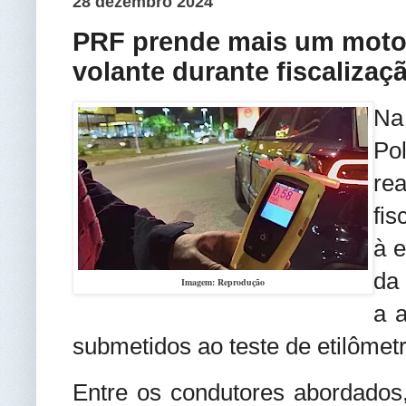
28 dezembro 2024
PRF prende mais um motor
volante durante fiscaliza
Na 
Po
re
fi
à 
da
Imagem: Reprodução
a 
submetidos ao teste de etilômetr
Entre os condutores abordados,