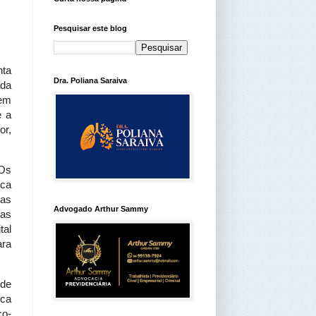
Pesquisar este blog
nta
Dra. Poliana Saraiva
ada
 em
e a
or,
 Os
ica
das
Advogado Arthur Sammy
tas
tal
ara
 de
ica
co-