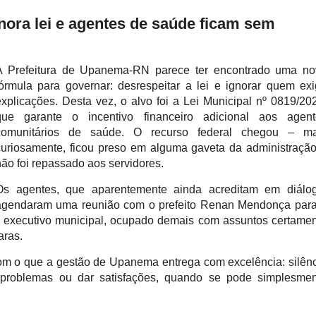
nora lei e agentes de saúde ficam sem
A Prefeitura de Upanema-RN parece ter encontrado uma no
fórmula para governar: desrespeitar a lei e ignorar quem ex
explicações. Desta vez, o alvo foi a Lei Municipal nº 0819/20
que garante o incentivo financeiro adicional aos agent
comunitários de saúde. O recurso federal chegou – ma
curiosamente, ficou preso em alguma gaveta da administraçã
não foi repassado aos servidores.
Os agentes, que aparentemente ainda acreditam em diálog
agendaram uma reunião com o prefeito Renan Mendonça para
 executivo municipal, ocupado demais com assuntos certame
aras.
com o que a gestão de Upanema entrega com excelência: silên
er problemas ou dar satisfações, quando se pode simplesme