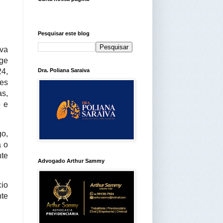
Pesquisar este blog
va
ige
24,
Dra. Poliana Saraiva
es
s,
o e
o,
 o
nte
Advogado Arthur Sammy
cio
nte