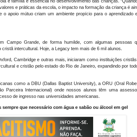
cola e família é essencial no desenvolvimento das crianças. “Quand
valores e práticas da escola, o impacto na formação da criança é ai
e e o apoio mútuo criam um ambiente propício para o aprendizado 
em Campo Grande, de forma humilde, com algumas pessoas q
ristã intercultural. Hoje, a Legacy tem mais de 6 mil alunos.
ford, Cambridge e outras mais, iniciaram como instituições cristãs
cultural e cristão pelo estado do Rio de Janeiro, expandindo por tod
canas como a DBU (Dallas Baptist University), a ORU (Oral Robe
uição Parceira Internacional) onde nossos alunos têm uma assesso
ocesso de ingresso nas universidades americanas.
s sempre que necessário com água e sabão ou álcool em gel