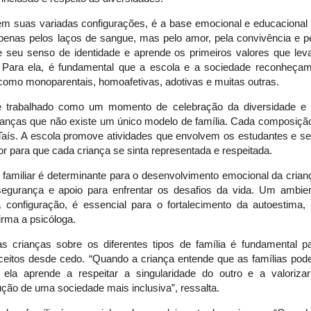
em suas variadas configurações, é a base emocional e educacional
 apenas pelos laços de sangue, mas pelo amor, pela convivência e p
e seu senso de identidade e aprende os primeiros valores que lev
. Para ela, é fundamental que a escola e a sociedade reconheça
, como monoparentais, homoafetivas, adotivas e muitas outras.
é trabalhado como um momento de celebração da diversidade e
crianças que não existe um único modelo de família. Cada composiçã
a Taís. A escola promove atividades que envolvem os estudantes e s
r para que cada criança se sinta representada e respeitada.
 familiar é determinante para o desenvolvimento emocional da crian
segurança e apoio para enfrentar os desafios da vida. Um ambie
a configuração, é essencial para o fortalecimento da autoestima,
irma a psicóloga.
 crianças sobre os diferentes tipos de família é fundamental p
eitos desde cedo. “Quando a criança entende que as famílias po
 ela aprende a respeitar a singularidade do outro e a valoriza
rução de uma sociedade mais inclusiva”, ressalta.