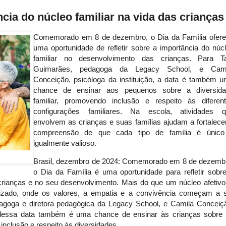
ncia do núcleo familiar na vida das crianças
Comemorado em 8 de dezembro, o Dia da Família ofer
uma oportunidade de refletir sobre a importância do núc
familiar no desenvolvimento das crianças. Para T
Guimarães, pedagoga da Legacy School, e Cami
Conceição, psicóloga da instituição, a data é também 
chance de ensinar aos pequenos sobre a diversid
familiar, promovendo inclusão e respeito às diferen
configurações familiares. Na escola, atividades 
envolvem as crianças e suas famílias ajudam a fortalece
compreensão de que cada tipo de família é único
igualmente valioso.
Brasil, dezembro de 2024: Comemorado em 8 de dezemb
o Dia da Família é uma oportunidade para refletir sobr
 crianças e no seu desenvolvimento. Mais do que um núcleo afetivo
dizado, onde os valores, a empatia e a convivência começam a 
agoga e diretora pedagógica da Legacy School, e Camila Conceiç
ão dessa data também é uma chance de ensinar às crianças sobre
 inclusão e respeito às diversidades.