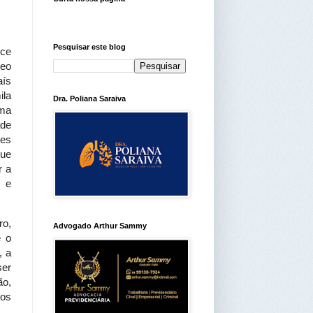
Pesquisar este blog
ece
leo
aís
la
Dra. Poliana Saraiva
uma
ade
tes
que
r a
 e
ro,
Advogado Arthur Sammy
e o
, a
ser
ão,
 os