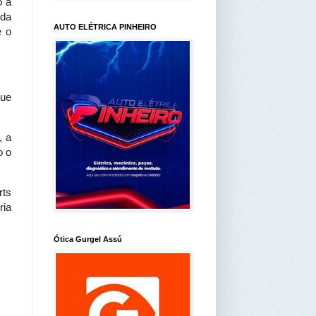
o a
nda
AUTO ELÉTRICA PINHEIRO
e o
ue
, a
o o
rts
ria
Ótica Gurgel Assú