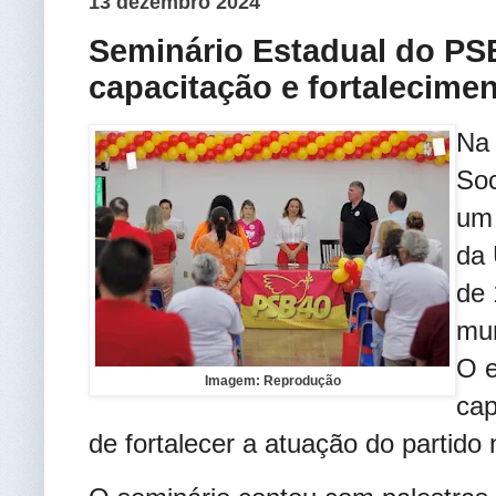
13 dezembro 2024
Seminário Estadual do PSB
capacitação e fortalecimen
Na 
Soc
um 
da 
de 
mun
O e
Imagem: Reprodução
cap
de fortalecer a atuação do partido 