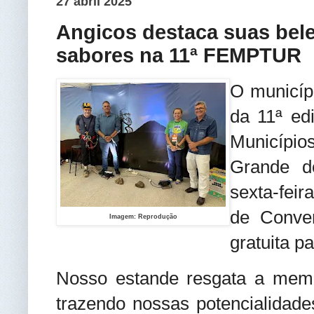
27 abril 2025
Angicos destaca suas belez
sabores na 11ª FEMPTUR
O municíp
da 11ª e
Município
Grande d
sexta-feir
de Conve
Imagem: Reprodução
gratuita pa
Nosso estande resgata a memór
trazendo nossas potencialidade