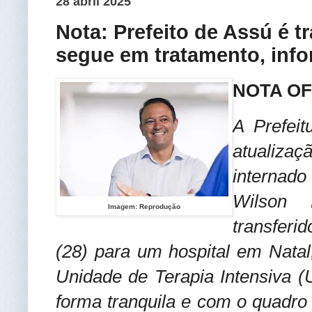
28 abril 2025
Nota: Prefeito de Assú é tr
segue em tratamento, info
NOTA OF
A Prefei
atualizaç
internad
Wilson 
Imagem: Reprodução
transferi
(28) para um hospital em Nata
Unidade de Terapia Intensiva (U
forma tranquila e com o quadro c