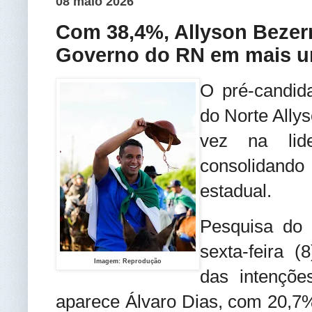
08 maio 2026
Com 38,4%, Allyson Bezerr
Governo do RN em mais u
O pré-candid
do Norte Ally
vez na lide
consolidando
estadual.
Pesquisa do I
sexta-feira 
Imagem: Reprodução
das intençõe
aparece Álvaro Dias, com 20,7%