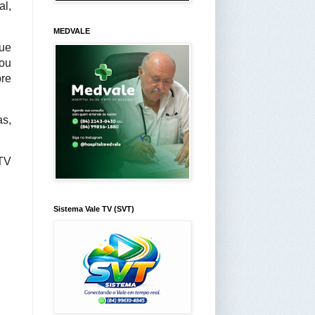
al,
MEDVALE
que
lou
bre
as,
 TV
Sistema Vale TV (SVT)