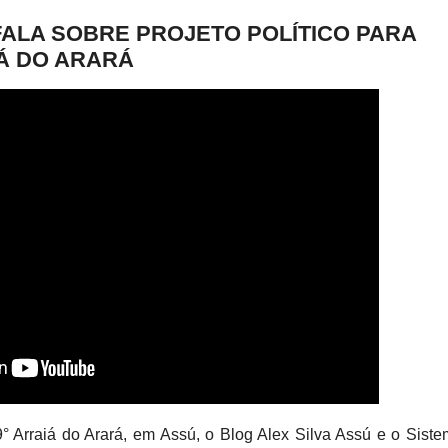
FALA SOBRE PROJETO POLÍTICO PARA
IÁ DO ARARÁ
9° Arraiá do Arará, em Assú, o Blog Alex Silva Assú e o Sist