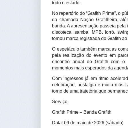
todo o estado.
No repertório do “Grafith Prime”, o p
da chamada Nação Grafitheira, al
banda. A apresentação passeia pela i
discoteca, samba, MPB, forró, swi
tornou marca registrada do Grafith ao
O espetáculo também marca as comem
pela realização do evento em parc
encontro anual do Grafith com o 
momentos mais esperados da agenda c
Com ingressos já em ritmo acelerad
celebração, nostalgia e muita músic
torno de uma trajetória que permanece
Serviço:
Grafith Prime – Banda Grafith
Data: 09 de maio de 2026 (sábado)