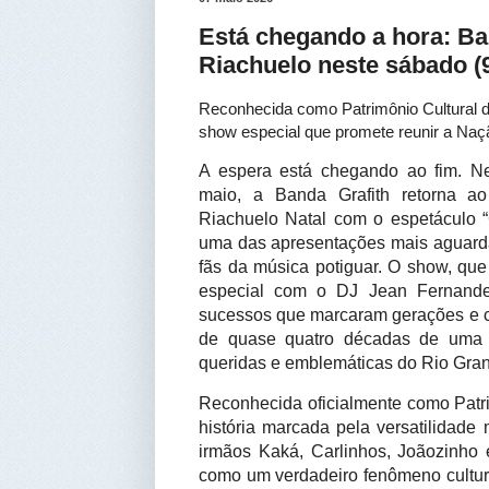
Está chegando a hora: Ba
Riachuelo neste sábado (
Reconhecida como Patrimônio Cultural d
show especial que promete reunir a Naçã
A espera está chegando ao fim. N
maio, a Banda Grafith retorna ao
Riachuelo Natal com o espetáculo “
uma das apresentações mais aguard
fãs da música potiguar. O show, que
especial com o DJ Jean Fernandes
sucessos que marcaram gerações e cel
de quase quatro décadas de uma
queridas e emblemáticas do Rio Gran
Reconhecida oficialmente como Patri
história marcada pela versatilidade
irmãos Kaká, Carlinhos, Joãozinho
como um verdadeiro fenômeno cultura