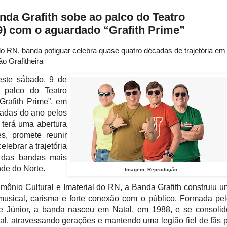
nda Grafith sobe ao palco do Teatro
9) com o aguardado “Grafith Prime”
o RN, banda potiguar celebra quase quatro décadas de trajetória em
o Grafitheira
este sábado, 9 de
 palco do Teatro
Grafith Prime”, em
adas do ano pelos
 terá uma abertura
, promete reunir
ebrar a trajetória
 das bandas mais
de do Norte.
Imagem: Reprodução
mônio Cultural e Imaterial do RN, a Banda Grafith construiu 
 musical, carisma e forte conexão com o público. Formada pe
 e Júnior, a banda nasceu em Natal, em 1988, e se consoli
l, atravessando gerações e mantendo uma legião fiel de fãs 