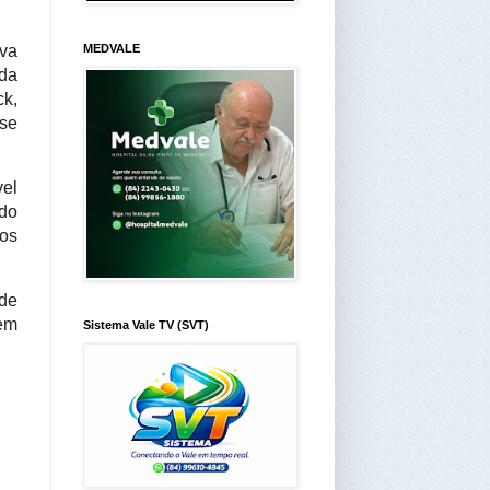
iva
MEDVALE
da
ck,
 se
vel
 do
os
 de
 em
Sistema Vale TV (SVT)