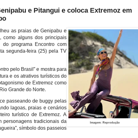
Genipabu e Pitangui e coloca Extremoz em
bo
olheu as praias de Genipabu e
, como alguns dos principais
l do programa Encontro com
sta segunda-feira (25) pela TV
ntro pelo Brasil” e mostra para
ura e os atrativos turísticos do
 protagonismo de Extremoz como
Rio Grande do Norte.
ece passeando de buggy pelas
ando lagoas, praias e cenários
eiro turístico de Extremoz. A
 personagens tradicionais da
Imagem: Reprodução
ugueira”, símbolo dos passeios