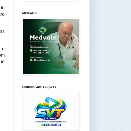
ndo
MEDVALE
tro
nas
 o
com
que
Sistema Vale TV (SVT)