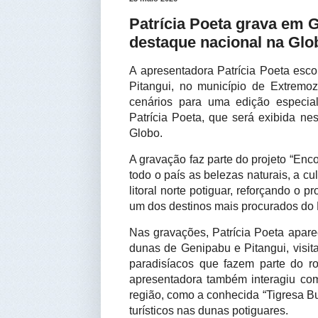
Patrícia Poeta grava em 
destaque nacional na Glo
A apresentadora Patrícia Poeta esc
Pitangui, no município de Extremoz
cenários para uma edição especia
Patrícia Poeta, que será exibida ne
Globo.
A gravação faz parte do projeto “Enco
todo o país as belezas naturais, a cult
litoral norte potiguar, reforçando o
um dos destinos mais procurados do 
Nas gravações, Patrícia Poeta apar
dunas de Genipabu e Pitangui, visit
paradisíacos que fazem parte do rot
apresentadora também interagiu com
região, como a conhecida “Tigresa B
turísticos nas dunas potiguares.