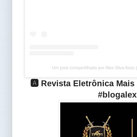
Um post compartilhado por Alex Silva Assú
🅰️ Revista Eletrônica Mai
#blogalex