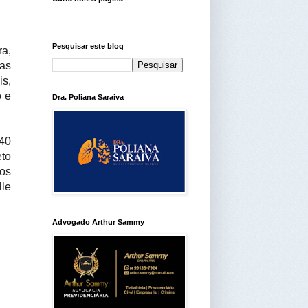
Pesquisar este blog
ra,
ias
is,
 e
Dra. Poliana Saraiva
h40
eto
los
lle
Advogado Arthur Sammy