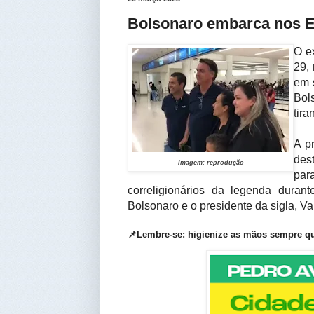
Bolsonaro embarca nos EU
O ex
29, 
em 
Bol
tira
A p
des
Imagem: reprodução
para
correligionários da legenda duran
Bolsonaro e o presidente da sigla, V
📌Lembre-se: higienize as mãos sempre q