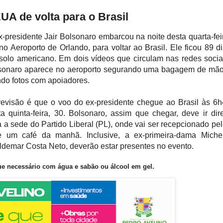
A de volta para o Brasil
-presidente Jair Bolsonaro embarcou na noite desta quarta-fei
no Aeroporto de Orlando, para voltar ao Brasil. Ele ficou 89 d
solo americano. Em dois vídeos que circulam nas redes socia
sonaro aparece no aeroporto segurando uma bagagem de mão
ndo fotos com apoiadores.
revisão é que o voo do ex-presidente chegue ao Brasil às 6
ta quinta-feira, 30. Bolsonaro, assim que chegar, deve ir dir
 a sede do Partido Liberal (PL), onde vai ser recepcionado pe
te um café da manhã. Inclusive, a ex-primeira-dama Miche
aldemar Costa Neto, deverão estar presentes no evento
.
ue necessário com água e sabão ou álcool em gel
.