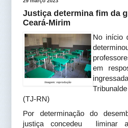
29 março 2023
Justiça determina fim da 
Ceará-Mirim
No início 
determin
professore
em respos
ingressa
Imagem: reprodução
Tribunalde
(TJ-RN)
Por determinação do desemb
justiça concedeu liminar a