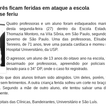
rês ficam feridas em ataque a escola
se feriu
Quatro professoras e um aluno foram esfaqueados man
desta segunda-feira (27) dentro da Escola Estadu
Thomazia Montoro, na Vila Sônia, em São Paulo, segund
governo de São Paulo. Uma das professoras, Elisabe
Tenreiro, de 71 anos, teve uma parada cardíaca e morreu
Hospital Universitário, da USP.
O agressor, um aluno de 13 anos do oitavo ano na escola, 
desarmado por professoras, apreendido por policiais
levado para o 34° DP, onde o caso foi registrado.
ado que dois alunos tinham sido atingidos. Um deles, porém, 
em ferimentos. A outra criança ferida sofreu um corte no braç
o. Segundo a mãe de outro aluno, ele tentou salvar uma d
mente.
itais das Clínicas, Bandeirantes, Universitário e São Luís
.