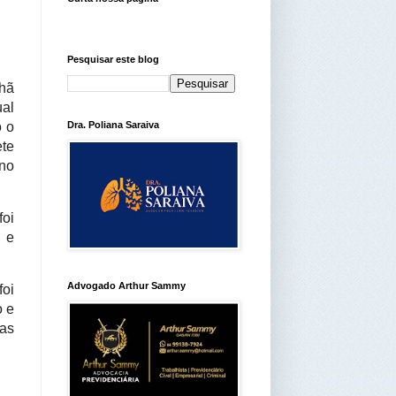
Pesquisar este blog
hã
al
o o
Dra. Poliana Saraiva
te
 no
foi
 e
Advogado Arthur Sammy
foi
o e
as