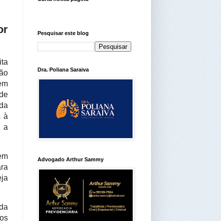
or
Pesquisar este blog
ita
Dra. Poliana Saraiva
ção
em
nde
ida
s à
 a
 em
Advogado Arthur Sammy
ara
eja
 da
aos