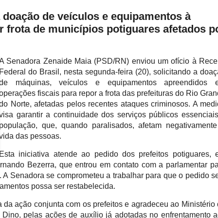
a doação de veículos e equipamentos à
r frota de municípios potiguares afetados p
A Senadora Zenaide Maia (PSD/RN) enviou um ofício à Rece
Federal do Brasil, nesta segunda-feira (20), solicitando a doa
de máquinas, veículos e equipamentos apreendidos 
operações fiscais para repor a frota das prefeituras do Rio Gra
do Norte, afetadas pelos recentes ataques criminosos. A med
visa garantir a continuidade dos serviços públicos essenciai
população, que, quando paralisados, afetam negativamente
vida das pessoas.
Esta iniciativa atende ao pedido dos prefeitos potiguares,
Fernando Bezerra, que entrou em contato com a parlamentar p
l. A Senadora se comprometeu a trabalhar para que o pedido s
pamentos possa ser restabelecida.
 da ação conjunta com os prefeitos e agradeceu ao Ministério
io Dino, pelas ações de auxílio já adotadas no enfrentamento 