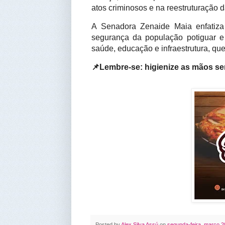
atos criminosos e na reestruturação 
A Senadora Zenaide Maia enfatiza 
segurança da população potiguar e
saúde, educação e infraestrutura, qu
📌Lembre-se: higienize as mãos s
Posted by
Alex Silva Assú
on
segunda-feira, março 2