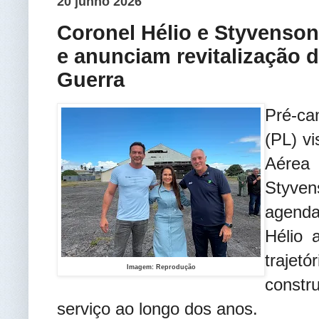
20 junho 2026
Coronel Hélio e Styvenso
e anunciam revitalização 
Guerra
Pré-ca
(PL) vi
Aérea
Styve
agend
Hélio 
trajet
Imagem: Reprodução
constr
serviço ao longo dos anos.