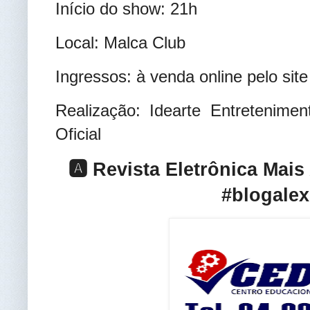
Início do show: 21h
Local: Malca Club
Ingressos: à venda online pelo sit
Realização: Idearte Entretenime
Oficia
l
🅰️ Revista Eletrônica Mai
#blogalex