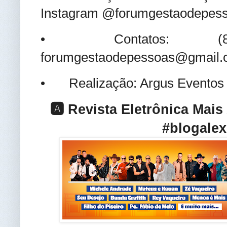
Instagram @forumgestaodepes
•
Contatos: 
forumgestaodepessoas@gmail
•
Realização: Argus Evento
🅰️ Revista Eletrônica Mai
#blogalex