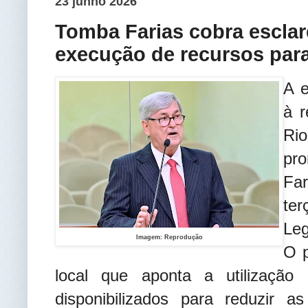
23 junho 2026
Tomba Farias cobra escla
execução de recursos para 
A
 
à r
Ri
pr
Far
te
Leg
Imagem: Reprodução
O p
local que aponta a utilização
disponibilizados para reduzir a