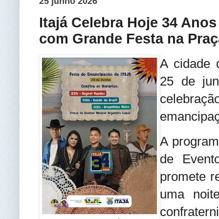
25 junho 2026
Itajá Celebra Hoje 34 Ano
com Grande Festa na Praç
A cidade d
25 de ju
celebraç
emancipaçã
A programa
de Event
promete re
uma noite
confratern