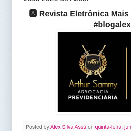
🅰️ Revista Eletrônica Mai
#blogalex
Posted by
Alex Silva Assú
on
quinta-feira, j