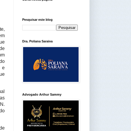
Pesquisar este blog
te,
 em
que
Dra. Poliana Saraiva
 de
 um
 do
 e
que
al
Advogado Arthur Sammy
as
RN.
ado
de