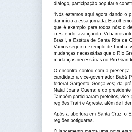
diálogo, participação popular e const
“Nós estamos aqui agora dando o p
dar início a essa jornada. Escolhem
que é exemplo para todos nós: o d
crescendo, avançando. Vi bairros inte
Brasil, a Estátua de Santa Rita de 
Vamos seguir o exemplo de Tomba, v
mudanças necessárias que o Rio Gra
mudanças necessárias no Rio Grande 
O encontro contou com a presença 
candidato a vice-governador Babá P
federal Sargento Gonçalves; da pré
Natal Joana Guerra; e do president
Também participaram prefeitos, vice-
regiões Trairi e Agreste, além de lide
Após a abertura em Santa Cruz, o 
regiões potiguares.
O lançamento marca uma nova etap