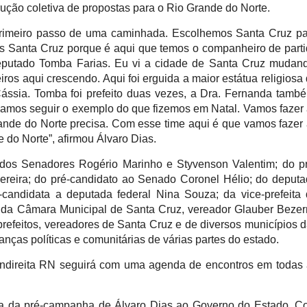
rução coletiva de propostas para o Rio Grande do Norte.
rimeiro passo de uma caminhada. Escolhemos Santa Cruz pa
os Santa Cruz porque é aqui que temos o companheiro de part
eputado Tomba Farias. Eu vi a cidade de Santa Cruz mudan
iros aqui crescendo. Aqui foi erguida a maior estátua religiosa
Cássia. Tomba foi prefeito duas vezes, a Dra. Fernanda tamb
amos seguir o exemplo do que fizemos em Natal. Vamos fazer
nde do Norte precisa. Com esse time aqui é que vamos fazer
do Norte”, afirmou Álvaro Dias.
dos Senadores Rogério Marinho e Styvenson Valentim; do p
ereira; do pré-candidato ao Senado Coronel Hélio; do deput
-candidata a deputada federal Nina Souza; da vice-prefeita
e da Câmara Municipal de Santa Cruz, vereador Glauber Bezer
prefeitos, vereadores de Santa Cruz e de diversos municípios 
ranças políticas e comunitárias de várias partes do estado.
Endireita RN seguirá com uma agenda de encontros em todas
a da pré-campanha de Álvaro Dias ao Governo do Estado. C