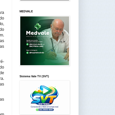
MEDVALE
ra
ido
do,
 do
ém.
 as
 as
ré-
ado
 de
Sistema Vale TV (SVT)
ra.
das
 as
om