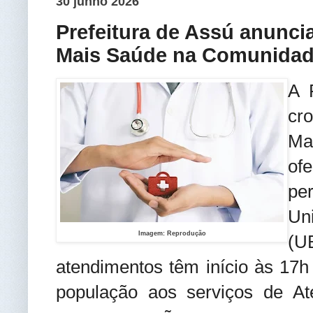
30 junho 2026
Prefeitura de Assú anunci
Mais Saúde na Comunida
A 
cr
Ma
of
pe
Un
Imagem: Reprodução
(U
atendimentos têm início às 17
população aos serviços de At