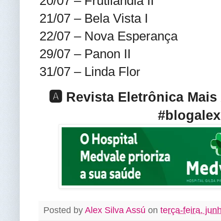
20/07 – Frutilândia II
21/07 – Bela Vista I
22/07 – Nova Esperança
29/07 – Panon II
31/07 – Linda Flo
r
🅰️ Revista Eletrônica Mai
#blogalex
Posted by
Alex Silva Assú
on
terça-feira, ju