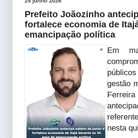
25 junho 2026
Prefeito Joãozinho antecip
fortalece economia de Itaj
emancipação política
Em ma
compro
público
gestão m
Ferrei
antecipa
referent
nesta qui