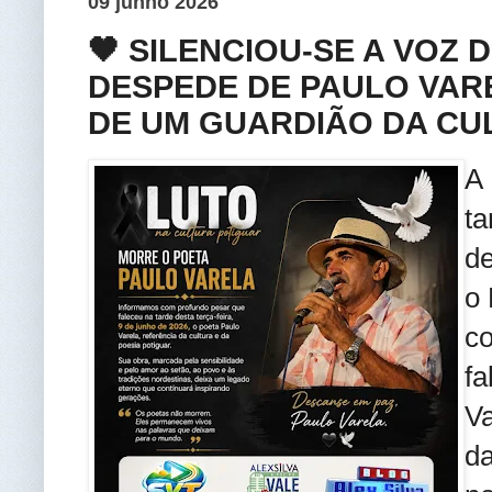
09 junho 2026
🖤 SILENCIOU-SE A VOZ 
DESPEDE DE PAULO VAR
DE UM GUARDIÃO DA CU
A 
ta
de
o 
co
f
V
da