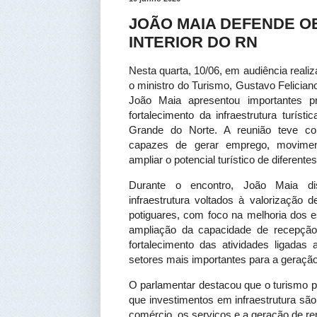
JOÃO MAIA DEFENDE O
INTERIOR DO RN
Nesta quarta, 10/06, em audiência reali
o ministro do Turismo, Gustavo Feliciano
João Maia apresentou importantes pr
fortalecimento da infraestrutura turísti
Grande do Norte. A reunião teve com
capazes de gerar emprego, movime
ampliar o potencial turístico de diferente
Durante o encontro, João Maia dis
infraestrutura voltados à valorização de
potiguares, com foco na melhoria dos e
ampliação da capacidade de recepção 
fortalecimento das atividades ligadas
setores mais importantes para a geração
O parlamentar destacou que o turismo p
que investimentos em infraestrutura são
comércio, os serviços e a geração de re