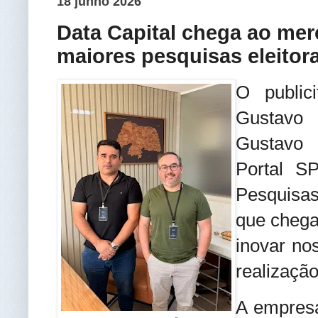
18 junho 2026
Data Capital chega ao me
maiores pesquisas eleitor
O public
Gustavo 
Gustavo 
Portal S
Pesquisas
que chega
inovar no
realização
A empres