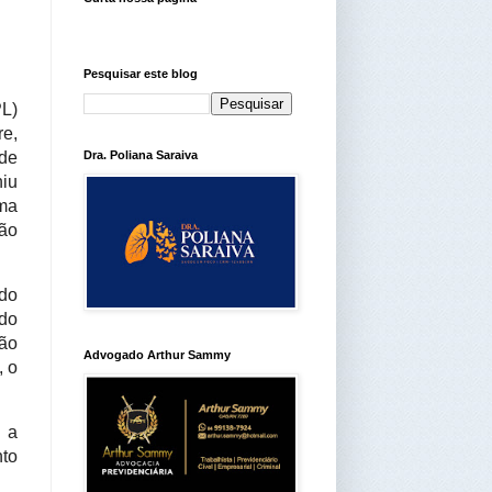
Pesquisar este blog
L)
re,
 de
Dra. Poliana Saraiva
niu
uma
ção
ado
 do
ção
Advogado Arthur Sammy
, o
m a
nto