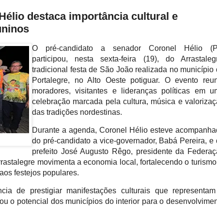
Hélio destaca importância cultural e
uninos
O pré-candidato a senador Coronel Hélio (P
participou, nesta sexta-feira (19), do Arrastaleg
tradicional festa de São João realizada no município
Portalegre, no Alto Oeste potiguar. O evento reu
moradores, visitantes e lideranças políticas em 
celebração marcada pela cultura, música e valoriza
das tradições nordestinas.
Durante a agenda, Coronel Hélio esteve acompanh
do pré-candidato a vice-governador, Babá Pereira, e
prefeito José Augusto Rêgo, presidente da Federa
astalegre movimenta a economia local, fortalecendo o turismo
aos festejos populares.
cia de prestigiar manifestações culturais que representa
tou o potencial dos municípios do interior para o desenvolvime