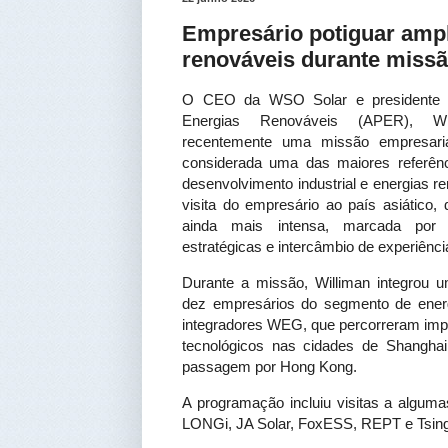
Empresário potiguar ampl
renováveis durante missã
O CEO da WSO Solar e presidente d
Energias Renováveis (APER), Will
recentemente uma missão empresaria
considerada uma das maiores referên
desenvolvimento industrial e energias r
visita do empresário ao país asiátic
ainda mais intensa, marcada por v
estratégicas e intercâmbio de experiênci
Durante a missão, Williman integrou 
dez empresários do segmento de energ
integradores WEG, que percorreram impor
tecnológicos nas cidades de Shangha
passagem por Hong Kong.
A programação incluiu visitas a algum
LONGi, JA Solar, FoxESS, REPT e Tsin