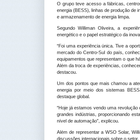
O grupo teve acesso a fábricas, centr
energia (BESS), linhas de produção de 
e armazenamento de energia limpa.
Segundo Williman Oliveira, a experiê
energético e o papel estratégico da inov
“Foi uma experiência única. Tive a opo
mercado do Centro-Sul do país, conhec
equipamentos que representam o que há
Além da troca de experiências, conhece
destacou.
Um dos pontos que mais chamou a aten
energia por meio dos sistemas BESS
destaque global.
“Hoje já estamos vendo uma revolução 
grandes indústrias, proporcionando esta
nível de automação”, explicou.
Além de representar a WSO Solar, Wil
discussões internacionais sobre o setor.