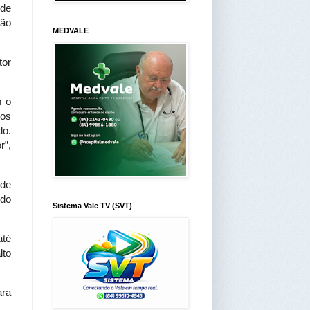
 de
ção
MEDVALE
tor
m o
 os
do.
r”,
 de
ndo
Sistema Vale TV (SVT)
até
lto
ara