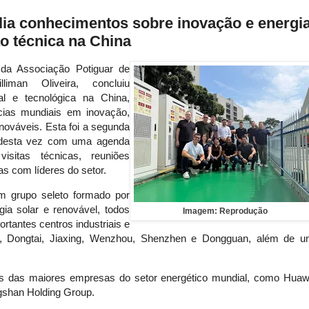
ia conhecimentos sobre inovação e energi
o técnica na China
a Associação Potiguar de
iman Oliveira, concluiu
l e tecnológica na China,
cias mundiais em inovação,
enováveis. Esta foi a segunda
o, desta vez com uma agenda
isitas técnicas, reuniões
as com líderes do setor.
um grupo seleto formado por
ia solar e renovável, todos
Imagem: Reprodução
tantes centros industriais e
i, Dongtai, Jiaxing, Wenzhou, Shenzhen e Dongguan, além de 
as das maiores empresas do setor energético mundial, como Huaw
gshan Holding Group.