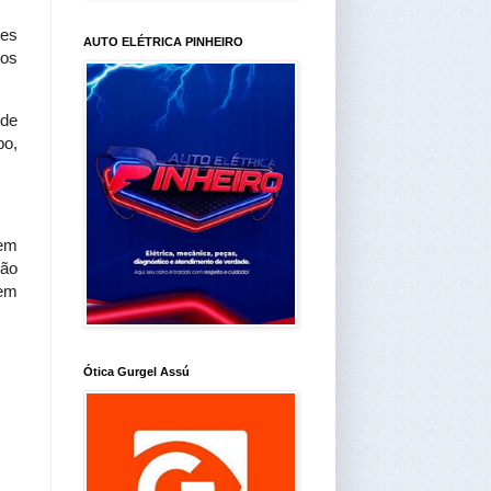
tes
AUTO ELÉTRICA PINHEIRO
dos
 de
po,
 em
São
 em
Ótica Gurgel Assú