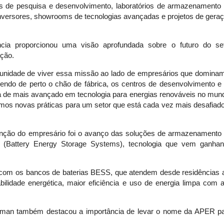
os de pesquisa e desenvolvimento, laboratórios de armazenamento
inversores, showrooms de tecnologias avançadas e projetos de gera
ncia proporcionou uma visão aprofundada sobre o futuro do se
ação.
rtunidade de viver essa missão ao lado de empresários que domina
endo de perto o chão de fábrica, os centros de desenvolvimento e
 de mais avançado em tecnologia para energias renováveis no mun
mos novas práticas para um setor que está cada vez mais desafiado
ção do empresário foi o avanço das soluções de armazenamento
 (Battery Energy Storage Systems), tecnologia que vem ganha
com os bancos de baterias BESS, que atendem desde residências 
bilidade energética, maior eficiência e uso de energia limpa com a
liman também destacou a importância de levar o nome da APER p