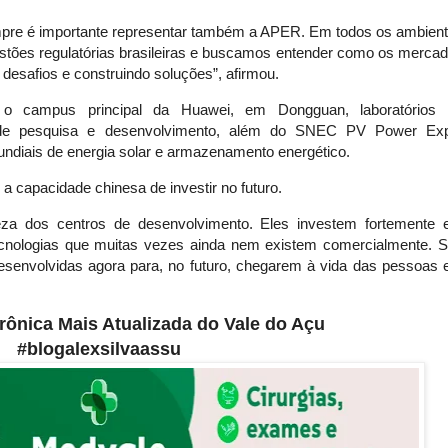
pre é importante representar também a APER. Em todos os ambien
tões regulatórias brasileiras e buscamos entender como os merca
esafios e construindo soluções”, afirmou.
m o campus principal da Huawei, em Dongguan, laboratórios
 de pesquisa e desenvolvimento, além do SNEC PV Power Ex
diais de energia solar e armazenamento energético.
a capacidade chinesa de investir no futuro.
za dos centros de desenvolvimento. Eles investem fortemente
ecnologias que muitas vezes ainda nem existem comercialmente. 
esenvolvidas agora para, no futuro, chegarem à vida das pessoas
etrônica Mais Atualizada do Vale do Açu
#blogalexsilvaassu