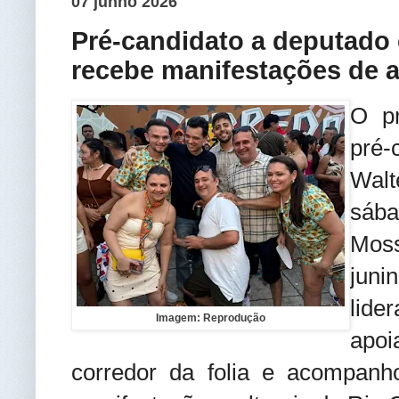
07 junho 2026
Pré-candidato a deputado 
recebe manifestações de a
O p
pré-
Wal
sába
Moss
jun
lid
Imagem: Reprodução
apo
corredor da folia e acompan