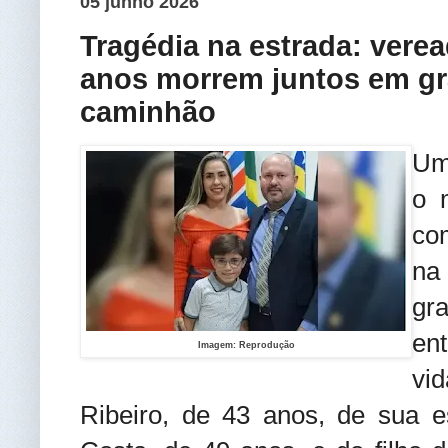
05 junho 2026
Tragédia na estrada: verea
anos morrem juntos em gr
caminhão
Um
o 
co
na 
gr
ent
Imagem: Reprodução
vi
Ribeiro, de 43 anos, de sua e